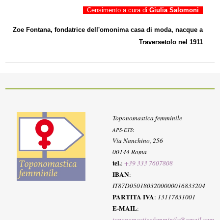
Censimento a cura di:
Giulia Salomoni
Zoe Fontana, fondatrice dell'omonima casa di moda, nacque a
Traversetolo nel 1911
Toponomastica femminile
APS-ETS
:
Via Nanchino, 256
00144 Roma
tel.
:
+39 333 7607808
IBAN
:
IT87D0501803200000016833204
PARTITA IVA
:
13117831001
E-MAIL
:
toponomasticafemminile@gmail.com