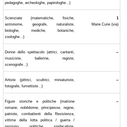
pedagoghe, archeologhe, papirologhe...):
Scienziate (matematiche, fisiche,
1
astronome, geografe, naturaliste,
Marie Curie (via)
biologhe, mediche, botaniche,
zoologhe...):
Donne dello spettacolo (attrici, cantanti,
--
musiciste, ballerine, registe,
scenografe...):
Artiste (pittrici, scultrici, miniaturiste,
--
fotografe, fumettiste...):
Figure storiche e politiche (matrone
--
romane, nobildonne, principesse, regine,
patriote, combattenti della Resistenza,
vittime della lotta politica / guerra /
nazismo, politiche, sindacaliste,