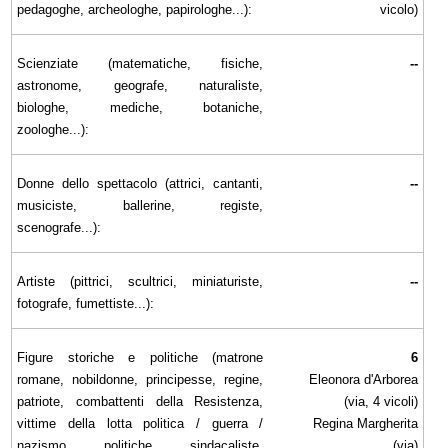
pedagoghe, archeologhe, papirologhe...):
vicolo)
Scienziate (matematiche, fisiche,
--
astronome, geografe, naturaliste,
biologhe, mediche, botaniche,
zoologhe...):
Donne dello spettacolo (attrici, cantanti,
--
musiciste, ballerine, registe,
scenografe...):
Artiste (pittrici, scultrici, miniaturiste,
--
fotografe, fumettiste...):
Figure storiche e politiche (matrone
6
romane, nobildonne, principesse, regine,
Eleonora d'Arborea
patriote, combattenti della Resistenza,
(via, 4 vicoli)
vittime della lotta politica / guerra /
Regina Margherita
nazismo, politiche, sindacaliste,
(via)