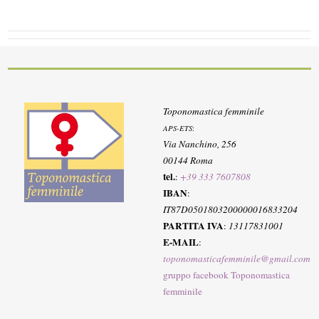
Toponomastica femminile
APS-ETS
:
Via Nanchino, 256
00144 Roma
tel.
:
+39 333 7607808
IBAN
:
IT87D0501803200000016833204
PARTITA IVA
:
13117831001
E-MAIL
:
toponomasticafemminile@gmail.com
gruppo facebook Toponomastica
femminile