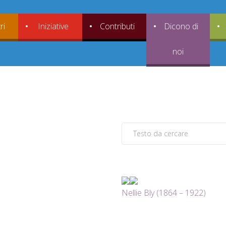
ri
Iniziative
Contributi
Dicono di
noi
Nellie Bly (1864 – 1922)