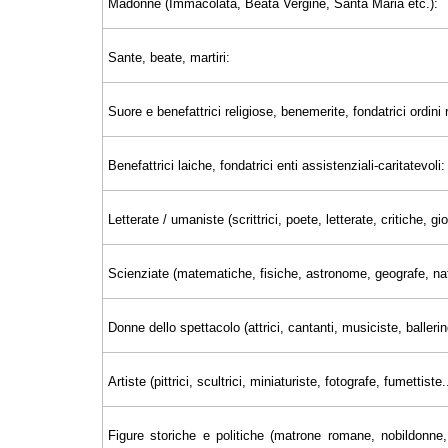
Madonne (Immacolata, Beata Vergine, Santa Maria etc.):
Sante, beate, martiri:
Suore e benefattrici religiose, benemerite, fondatrici ordini r
Benefattrici laiche, fondatrici enti assistenziali-caritatevoli:
Letterate / umaniste (scrittrici, poete, letterate, critiche, 
Scienziate (matematiche, fisiche, astronome, geografe, nat
Donne dello spettacolo (attrici, cantanti, musiciste, ballerin
Artiste (pittrici, scultrici, miniaturiste, fotografe, fumettiste..
Figure storiche e politiche (matrone romane, nobildonne, 