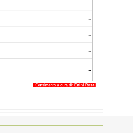
--
--
--
--
Censimento a cura di:
Enini Rosa