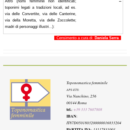
Altro (nomi femminili non identificati;
--
toponimi legati a tradizioni locali, ad es.
via delle Convertite, via delle Canterine,
via della Moretta, via delle Zoccolette;
madri di personaggi illustri...):
Censimento a cura di:
Daniela Serra
Toponomastica femminile
APS-ETS
:
Via Nanchino, 256
00144 Roma
tel.
:
+39 333 7607808
IBAN
:
IT87D0501803200000016833204
PARTITA IVA
:
13117831001