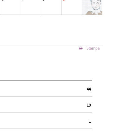
Stampa
44
19
1