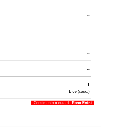
--
--
--
--
1
Bice (casc.)
Censimento a cura di:
Rosa Enini