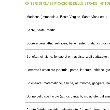
CRITERI DI CLASSIFICAZIONE DELLE STRADE INTIT
Madonne (Immacolata, Beata Vergine, Santa Maria etc.):
Sante, beate, martiri:
Suore e benefattrici religiose, benemerite, fondatrici ordini r
Benefattrici laiche, fondatrici enti assistenziali-caritatevoli:
Letterate / umaniste (scrittrici, poete, letterate, critiche, 
Scienziate (matematiche, fisiche, astronome, geografe, nat
Donne dello spettacolo (attrici, cantanti, musiciste, ballerin
Artiste (pittrici, scultrici, miniaturiste, fotografe, fumettiste..