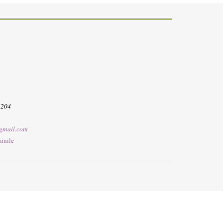
3204
gmail.com
inile