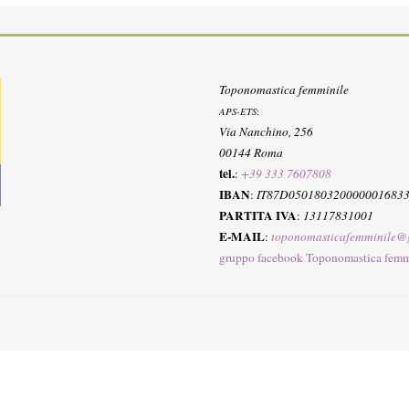
Toponomastica femminile
APS-ETS
:
Via Nanchino, 256
00144 Roma
tel.
:
+39 333 7607808
IBAN
:
IT87D050180320000001683
PARTITA IVA
:
13117831001
E-MAIL
:
toponomasticafemminile@
gruppo facebook Toponomastica femm