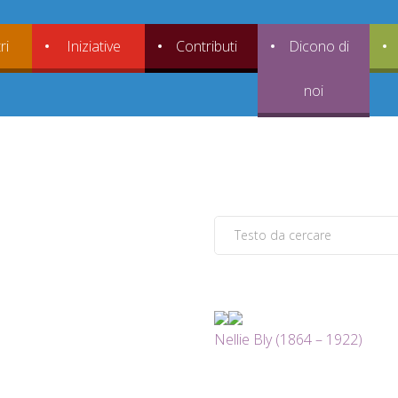
ri
Iniziative
Contributi
Dicono di
noi
Nellie Bly (1864 – 1922)