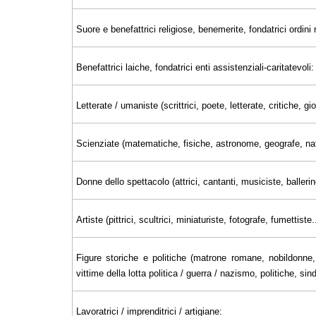
Suore e benefattrici religiose, benemerite, fondatrici ordini r
Benefattrici laiche, fondatrici enti assistenziali-caritatevoli:
Letterate / umaniste (scrittrici, poete, letterate, critiche, 
Scienziate (matematiche, fisiche, astronome, geografe, nat
Donne dello spettacolo (attrici, cantanti, musiciste, ballerin
Artiste (pittrici, scultrici, miniaturiste, fotografe, fumettiste..
Figure storiche e politiche (matrone romane, nobildonne, 
vittime della lotta politica / guerra / nazismo, politiche, sin
Lavoratrici / imprenditrici / artigiane: