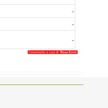
--
--
--
Censimento a cura di:
Rosa Enini