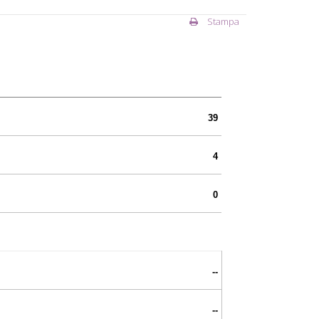
Stampa
39
4
0
--
--