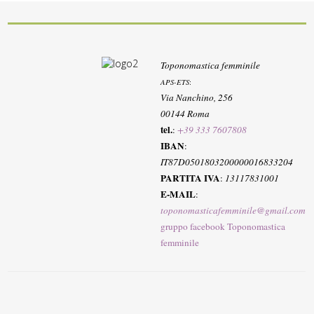
Toponomastica femminile
APS-ETS
:
Via Nanchino, 256
00144 Roma
tel.
:
+39 333 7607808
IBAN
:
IT87D0501803200000016833204
PARTITA IVA
:
13117831001
E-MAIL
:
toponomasticafemminile@gmail.com
gruppo facebook Toponomastica
femminile