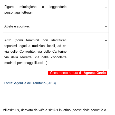
Figure mitologiche o leggendarie,
--
personaggi letterari:
Atlete e sportive:
--
Altro (nomi femminili non identificati;
--
toponimi legati a tradizioni locali, ad es.
via delle Convertite, via delle Canterine,
via della Moretta, via delle Zoccolette;
madri di personaggi illustri...):
Censimento a cura di:
Agnese Onnis
Fonte: Agenzia del Territorio (2013)
Villasimius, derivato da
villa
e
simius
in latino,
paese delle scimmie
o