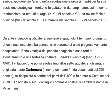
simios
,
giovane dio fenicio della vegetazione e degli armenti
) per la sua
posizione strategica il territorio fu abitato fin da tempi remotissimi, come
testimoniato da resti di nuraghi (XIX - VI secolo a.C.), da rovine fenicio -
puniche (VII - II secolo a.C.) e romane (III secolo a.C. - VI secolo d.C.).
Durante il periodo giudicale, aragonese e spagnolo il territorio fu oggetto
di continue incursioni barbaresche, e pertanto si andò progressivamente
spopolando. Sono vestigia del periodo spagnolo alcune torri di
avvistamento e una fortezza costiera (
Fortezza Vecchia
) (sec. XVI -
XVII). l villaggio, che poi si evolse fino all'assetto attuale, si chiamava
originariamente
Carbonara
(il nome compare fin da documenti del XIII
secolo), fu ripopolato a partire dai primi dell' '800 e fu eretto a Comune nel
1838 Il 17 agosto 1862 il consiglio comunale scelse di cambiare nome in
Villasimius
).