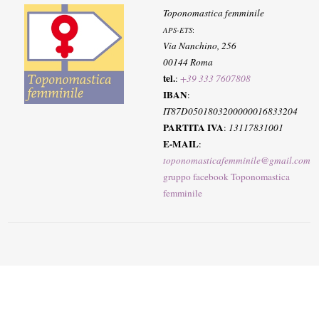
Toponomastica femminile
APS-ETS
:
Via Nanchino, 256
00144 Roma
tel.
:
+39 333 7607808
IBAN
:
IT87D0501803200000016833204
PARTITA IVA
:
13117831001
E-MAIL
:
toponomasticafemminile@gmail.com
gruppo facebook Toponomastica
femminile