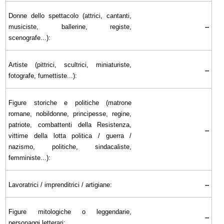
Donne dello spettacolo (attrici, cantanti,
musiciste, ballerine, registe,
--
scenografe...):
Artiste (pittrici, scultrici, miniaturiste,
--
fotografe, fumettiste...):
Figure storiche e politiche (matrone
romane, nobildonne, principesse, regine,
patriote, combattenti della Resistenza,
--
vittime della lotta politica / guerra /
nazismo, politiche, sindacaliste,
femministe...):
Lavoratrici / imprenditrici / artigiane:
--
Figure mitologiche o leggendarie,
--
personaggi letterari: